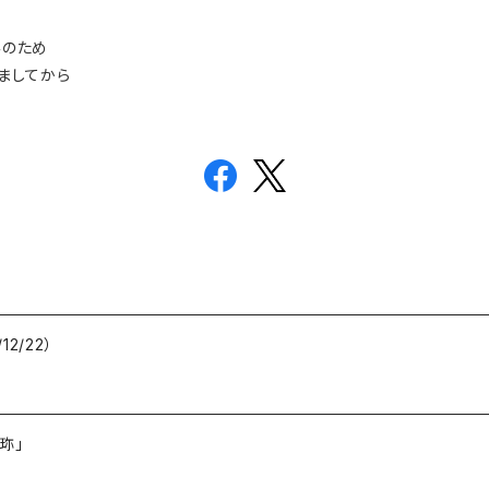
休みのため
ましてから
2/22）
珎」